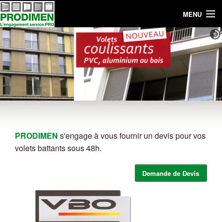
MENU
ACCUEIL
ENTREPRISE DE NÉGOCE
VOLETS ROULANTS
PORTES DE GARAGE
MENUISERIES
PRODIMEN
s'engage à vous fournir un devis pour vos
STORES
volets battants sous 48h.
FERMETURES
Demande de Devis
CONTACT