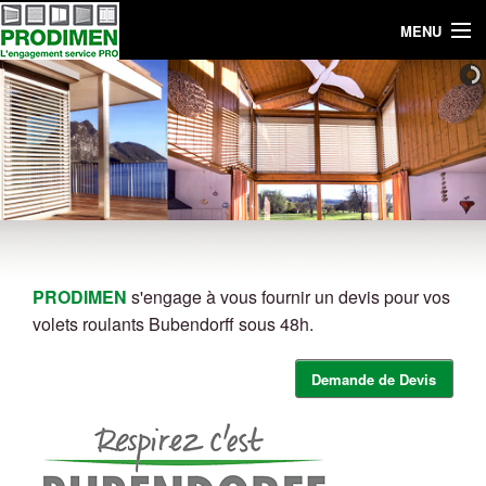
MENU
ACCUEIL
ENTREPRISE DE NÉGOCE
VOLETS ROULANTS
PORTES DE GARAGE
MENUISERIES
PRODIMEN
s'engage à vous fournir un devis pour vos
STORES
volets roulants Bubendorff sous 48h.
FERMETURES
Demande de Devis
CONTACT